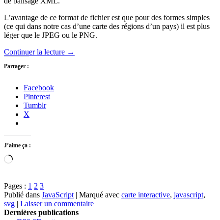
de balisage XML.
L’avantage de ce format de fichier est que pour des formes simples
(ce qui dans notre cas d’une carte des régions d’un pays) il est plus
léger que le JPEG ou le PNG.
Continuer la lecture
→
Partager :
Facebook
Pinterest
Tumblr
X
J’aime ça :
Chargement…
Pages :
1
2
3
Publié dans
JavaScript
|
Marqué avec
carte interactive
,
javascript
,
svg
|
Laisser un commentaire
Dernières publications