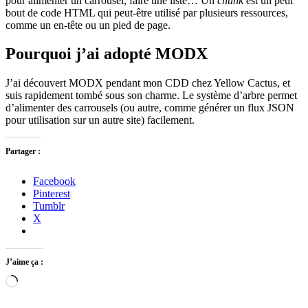
pour alimenter un carrousel, faire une liste… Un
chunk
est un petit
bout de code HTML qui peut-être utilisé par plusieurs ressources,
comme un en-tête ou un pied de page.
Pourquoi j’ai adopté MODX
J’ai découvert MODX pendant mon CDD chez Yellow Cactus, et
suis rapidement tombé sous son charme. Le système d’arbre permet
d’alimenter des carrousels (ou autre, comme générer un flux JSON
pour utilisation sur un autre site) facilement.
Partager :
Facebook
Pinterest
Tumblr
X
J’aime ça :
Chargement…