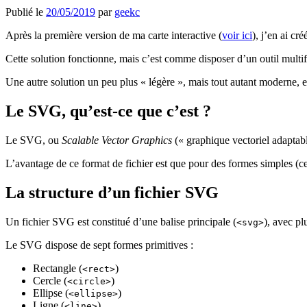
Publié le
20/05/2019
par
geekc
Après la première version de ma carte interactive (
voir ici
), j’en ai cr
Cette solution fonctionne, mais c’est comme disposer d’un outil multi
Une autre solution un peu plus « légère », mais tout autant moderne, e
Le SVG, qu’est-ce que c’est ?
Le SVG, ou
Scalable Vector Graphics
(« graphique vectoriel adaptabl
L’avantage de ce format de fichier est que pour des formes simples (ce
La structure d’un fichier SVG
Un fichier SVG est constitué d’une balise principale (
), avec pl
<svg>
Le SVG dispose de sept formes primitives :
Rectangle (
)
<rect>
Cercle (
)
<circle>
Ellipse (
)
<ellipse>
Ligne (
)
<line>