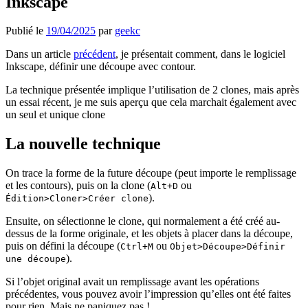
Inkscape
Publié le
19/04/2025
par
geekc
Dans un article
précédent
, je présentait comment, dans le logiciel
Inkscape, définir une découpe avec contour.
La technique présentée implique l’utilisation de 2 clones, mais après
un essai récent, je me suis aperçu que cela marchait également avec
un seul et unique clone
La nouvelle technique
On trace la forme de la future découpe (peut importe le remplissage
et les contours), puis on la clone (
ou
Alt+D
).
Édition>Cloner>Créer clone
Ensuite, on sélectionne le clone, qui normalement a été créé au-
dessus de la forme originale, et les objets à placer dans la découpe,
puis on défini la découpe (
ou
Ctrl+M
Objet>Découpe>Définir
).
une découpe
Si l’objet original avait un remplissage avant les opérations
précédentes, vous pouvez avoir l’impression qu’elles ont été faites
pour rien. Mais ne paniquez pas !