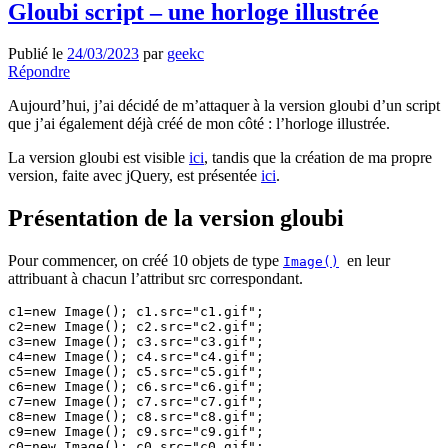
Gloubi script – une horloge illustrée
Publié le
24/03/2023
par
geekc
Répondre
Aujourd’hui, j’ai décidé de m’attaquer à la version gloubi d’un script
que j’ai également déjà créé de mon côté : l’horloge illustrée.
La version gloubi est visible
ici
, tandis que la création de ma propre
version, faite avec jQuery, est présentée
ici
.
Présentation de la version gloubi
Pour commencer, on créé 10 objets de type
en leur
Image()
attribuant à chacun l’attribut src correspondant.
c1=new Image(); c1.src="c1.gif";

c2=new Image(); c2.src="c2.gif";

c3=new Image(); c3.src="c3.gif";

c4=new Image(); c4.src="c4.gif";

c5=new Image(); c5.src="c5.gif";

c6=new Image(); c6.src="c6.gif";

c7=new Image(); c7.src="c7.gif";

c8=new Image(); c8.src="c8.gif";

c9=new Image(); c9.src="c9.gif";
