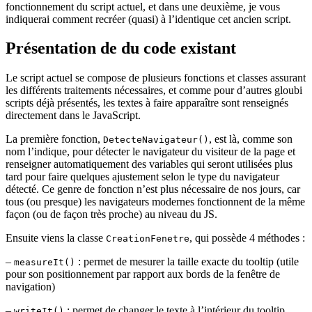
fonctionnement du script actuel, et dans une deuxième, je vous
indiquerai comment recréer (quasi) à l’identique cet ancien script.
Présentation de du code existant
Le script actuel se compose de plusieurs fonctions et classes assurant
les différents traitements nécessaires, et comme pour d’autres gloubi
scripts déjà présentés, les textes à faire apparaître sont renseignés
directement dans le JavaScript.
La première fonction,
, est là, comme son
DetecteNavigateur()
nom l’indique, pour détecter le navigateur du visiteur de la page et
renseigner automatiquement des variables qui seront utilisées plus
tard pour faire quelques ajustement selon le type du navigateur
détecté. Ce genre de fonction n’est plus nécessaire de nos jours, car
tous (ou presque) les navigateurs modernes fonctionnent de la même
façon (ou de façon très proche) au niveau du JS.
Ensuite viens la classe
, qui possède 4 méthodes :
CreationFenetre
–
: permet de mesurer la taille exacte du tooltip (utile
measureIt()
pour son positionnement par rapport aux bords de la fenêtre de
navigation)
–
: permet de changer le texte à l’intérieur du tooltip
writeIt()