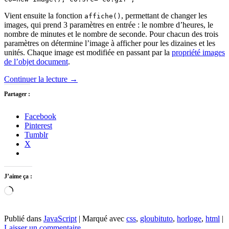
Vient ensuite la fonction
, permettant de changer les
affiche()
images, qui prend 3 paramètres en entrée : le nombre d’heures, le
nombre de minutes et le nombre de seconde. Pour chacun des trois
paramètres on détermine l’image à afficher pour les dizaines et les
unités. Chaque image est modifiée en passant par la
propriété images
de l’objet document
.
Continuer la lecture
→
Partager :
Facebook
Pinterest
Tumblr
X
J’aime ça :
Chargement…
Publié dans
JavaScript
|
Marqué avec
css
,
gloubituto
,
horloge
,
html
|
Laisser un commentaire