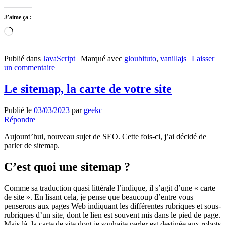
J’aime ça :
Chargement…
Publié dans
JavaScript
|
Marqué avec
gloubituto
,
vanillajs
|
Laisser
un commentaire
Le sitemap, la carte de votre site
Publié le
03/03/2023
par
geekc
Répondre
Aujourd’hui, nouveau sujet de SEO. Cette fois-ci, j’ai décidé de
parler de sitemap.
C’est quoi une sitemap ?
Comme sa traduction quasi littérale l’indique, il s’agit d’une « carte
de site ». En lisant cela, je pense que beaucoup d’entre vous
penserons aux pages Web indiquant les différentes rubriques et sous-
rubriques d’un site, dont le lien est souvent mis dans le pied de page.
Mais là, la carte de site dont je souhaite parler est destinée aux robots