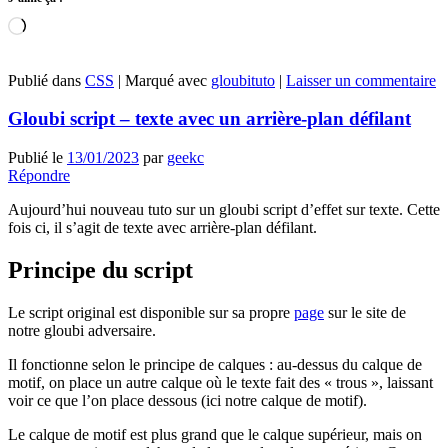
Chargement…
Publié dans
CSS
|
Marqué avec
gloubituto
|
Laisser un commentaire
Gloubi script – texte avec un arrière-plan défilant
Publié le
13/01/2023
par
geekc
Répondre
Aujourd’hui nouveau tuto sur un gloubi script d’effet sur texte. Cette
fois ci, il s’agit de texte avec arrière-plan défilant.
Principe du script
Le script original est disponible sur sa propre
page
sur le site de
notre gloubi adversaire.
Il fonctionne selon le principe de calques : au-dessus du calque de
motif, on place un autre calque où le texte fait des « trous », laissant
voir ce que l’on place dessous (ici notre calque de motif).
Le calque de motif est plus grand que le calque supérieur, mais on