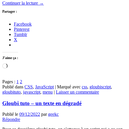
Continuer la lecture
→
Partager :
Facebook
Pinterest
Tumblr
X
J’aime ça :
Chargement…
Pages :
1
2
Publié dans
CSS
,
JavaScript
|
Marqué avec
css
,
gloubiscript
,
gloubituto
,
javascript
,
menu
|
Laisser un commentaire
Gloubi tuto – un texte en dégradé
Publié le
09/12/2022
par
geekc
Répondre