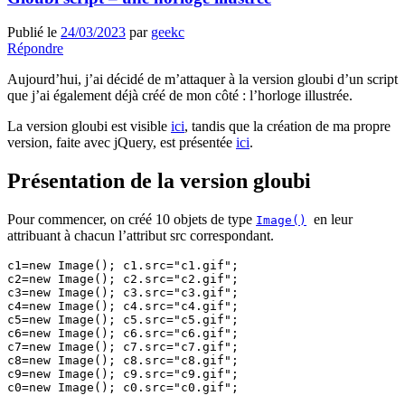
Publié le
24/03/2023
par
geekc
Répondre
Aujourd’hui, j’ai décidé de m’attaquer à la version gloubi d’un script
que j’ai également déjà créé de mon côté : l’horloge illustrée.
La version gloubi est visible
ici
, tandis que la création de ma propre
version, faite avec jQuery, est présentée
ici
.
Présentation de la version gloubi
Pour commencer, on créé 10 objets de type
en leur
Image()
attribuant à chacun l’attribut src correspondant.
c1=new Image(); c1.src="c1.gif";

c2=new Image(); c2.src="c2.gif";

c3=new Image(); c3.src="c3.gif";

c4=new Image(); c4.src="c4.gif";

c5=new Image(); c5.src="c5.gif";

c6=new Image(); c6.src="c6.gif";

c7=new Image(); c7.src="c7.gif";

c8=new Image(); c8.src="c8.gif";

c9=new Image(); c9.src="c9.gif";
