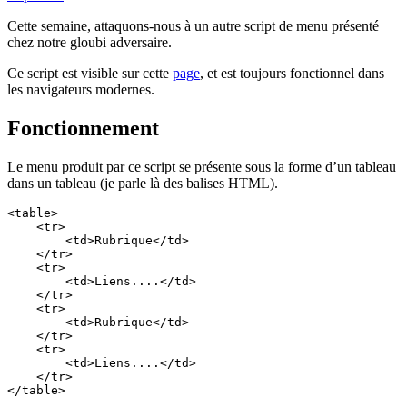
Cette semaine, attaquons-nous à un autre script de menu présenté
chez notre gloubi adversaire.
Ce script est visible sur cette
page
, et est toujours fonctionnel dans
les navigateurs modernes.
Fonctionnement
Le menu produit par ce script se présente sous la forme d’un tableau
dans un tableau (je parle là des balises HTML).
<table>

    <tr>

        <td>Rubrique</td>

    </tr>

    <tr>

        <td>Liens....</td>

    </tr>

    <tr>

        <td>Rubrique</td>

    </tr>

    <tr>

        <td>Liens....</td>

    </tr>
