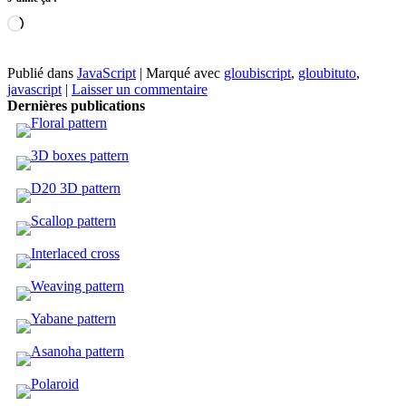
Chargement…
Publié dans
JavaScript
|
Marqué avec
gloubiscript
,
gloubituto
,
javascript
|
Laisser un commentaire
Dernières publications