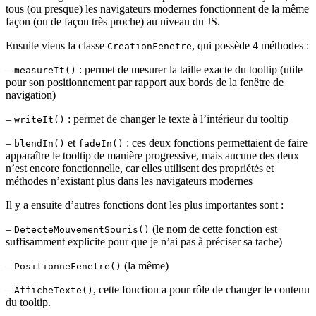
tous (ou presque) les navigateurs modernes fonctionnent de la même
façon (ou de façon très proche) au niveau du JS.
Ensuite viens la classe
, qui possède 4 méthodes :
CreationFenetre
–
: permet de mesurer la taille exacte du tooltip (utile
measureIt()
pour son positionnement par rapport aux bords de la fenêtre de
navigation)
–
: permet de changer le texte à l’intérieur du tooltip
writeIt()
–
et
: ces deux fonctions permettaient de faire
blendIn()
fadeIn()
apparaître le tooltip de manière progressive, mais aucune des deux
n’est encore fonctionnelle, car elles utilisent des propriétés et
méthodes n’existant plus dans les navigateurs modernes
Il y a ensuite d’autres fonctions dont les plus importantes sont :
–
(le nom de cette fonction est
DetecteMouvementSouris()
suffisamment explicite pour que je n’ai pas à préciser sa tache)
–
(la même)
PositionneFenetre()
–
, cette fonction a pour rôle de changer le contenu
AfficheTexte()
du tooltip.