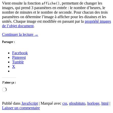
Vient ensuite la fonction
, permettant de changer les
affiche()
images, qui prend 3 paramètres en entrée : le nombre d’heures, le
nombre de minutes et le nombre de seconde. Pour chacun des trois
paramètres on détermine l’image à afficher pour les dizaines et les
unités. Chaque image est modifiée en passant par la
propriété images
de l’objet document
.
Continuer la lecture
→
Partager :
Facebook
Pinterest
Tumblr
X
J’aime ça :
Chargement…
Publié dans
JavaScript
|
Marqué avec
css
,
gloubituto
,
horloge
,
html
|
Laisser un commentaire