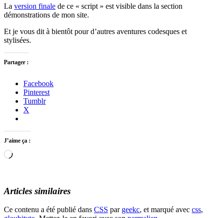
La
version finale
de ce « script » est visible dans la section
démonstrations de mon site.
Et je vous dit à bientôt pour d’autres aventures codesques et
stylisées.
Partager :
Facebook
Pinterest
Tumblr
X
J’aime ça :
Chargement…
Articles similaires
Ce contenu a été publié dans
CSS
par
geekc
, et marqué avec
css
,