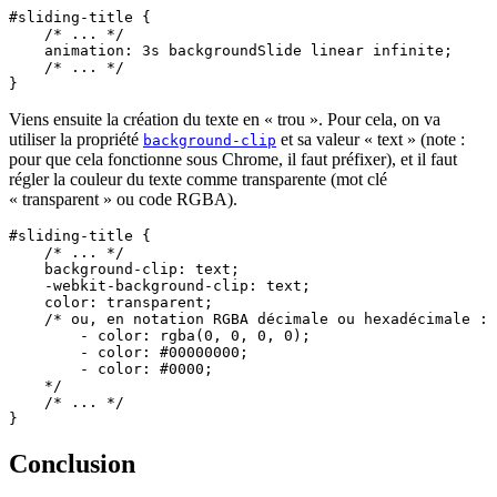
#sliding-title {

    /* ... */

    animation: 3s backgroundSlide linear infinite;

    /* ... */

Viens ensuite la création du texte en « trou ». Pour cela, on va
utiliser la propriété
et sa valeur « text » (note :
background-clip
pour que cela fonctionne sous Chrome, il faut préfixer), et il faut
régler la couleur du texte comme transparente (mot clé
« transparent » ou code RGBA).
#sliding-title {

    /* ... */

    background-clip: text;

    -webkit-background-clip: text;

    color: transparent;

    /* ou, en notation RGBA décimale ou hexadécimale :

        - color: rgba(0, 0, 0, 0);

        - color: #00000000;

        - color: #0000;

    */

    /* ... */

Conclusion