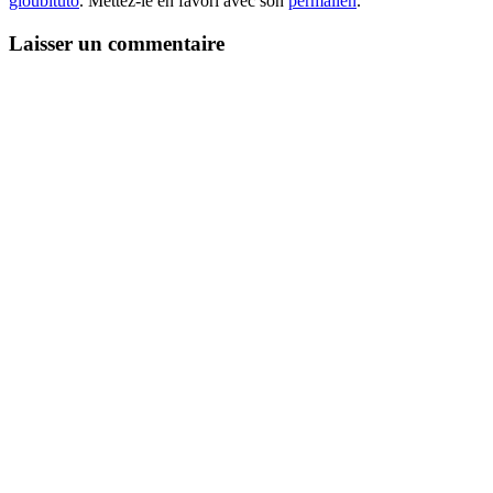
gloubituto
. Mettez-le en favori avec son
permalien
.
Laisser un commentaire