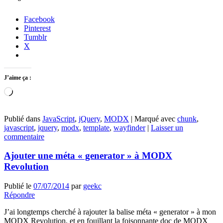
Facebook
Pinterest
Tumblr
X
J’aime ça :
Chargement…
Publié dans
JavaScript
,
jQuery
,
MODX
|
Marqué avec
chunk
,
javascript
,
jquery
,
modx
,
template
,
wayfinder
|
Laisser un
commentaire
Ajouter une méta « generator » à MODX
Revolution
Publié le
07/07/2014
par
geekc
Répondre
J’ai longtemps cherché à rajouter la balise méta « generator » à mon
MODX Revolution, et en fouillant la foisonnante doc de MODX