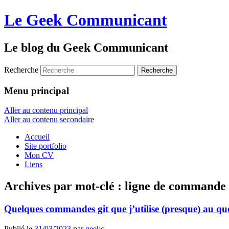
Le Geek Communicant
Le blog du Geek Communicant
Recherche
Menu principal
Aller au contenu principal
Aller au contenu secondaire
Accueil
Site portfolio
Mon CV
Liens
Archives par mot-clé :
ligne de commande
Quelques commandes git que j’utilise (presque) au qu
Publié le
31/03/2023
par
geekc