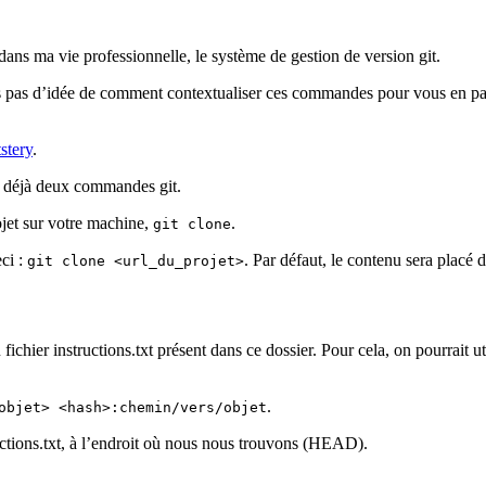
 dans ma vie professionnelle, le système de gestion de version git.
ais pas d’idée de comment contextualiser ces commandes pour vous en par
stery
.
e déjà deux commandes git.
jet sur votre machine,
.
git clone
ci :
. Par défaut, le contenu sera placé
git clone <url_du_projet>
u fichier instructions.txt présent dans ce dossier. Pour cela, on pourrai
.
objet> <hash>:chemin/vers/objet
uctions.txt, à l’endroit où nous nous trouvons (HEAD).